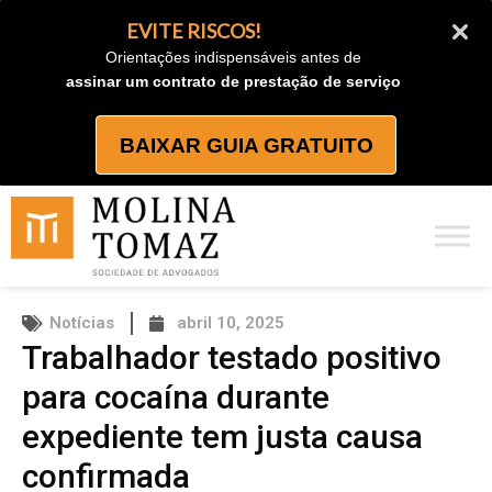
Ir
EVITE RISCOS!
para
Orientações indispensáveis antes de
o
assinar um contrato de prestação de serviço
conteúdo
BAIXAR GUIA GRATUITO
Notícias
abril 10, 2025
Trabalhador testado positivo
para cocaína durante
expediente tem justa causa
confirmada