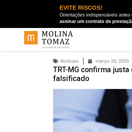
Ir
EVITE RISCOS!
para
Orientações indispensáveis antes
o
assinar um contrato de prestaçã
conteúdo
Notícias
março 20, 2025
TRT-MG confirma justa 
falsificado