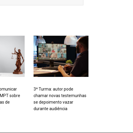
omunicar
3ª Turma: autor pode
 MPT sobre
chamar novas testemunhas
tas de
se depoimento vazar
l
durante audiência