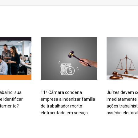
rabalho: sua
11ª Câmara condena
Juízes devem c
 identificar
empresa a indenizar família
imediatamente
rtamento?
de trabalhador morto
ações trabalhis
eletrocutado em serviço
assédio eleitora