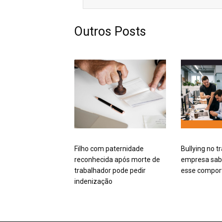
Outros Posts
Filho com paternidade
Bullying no t
reconhecida após morte de
empresa sabe
trabalhador pode pedir
esse compo
indenização