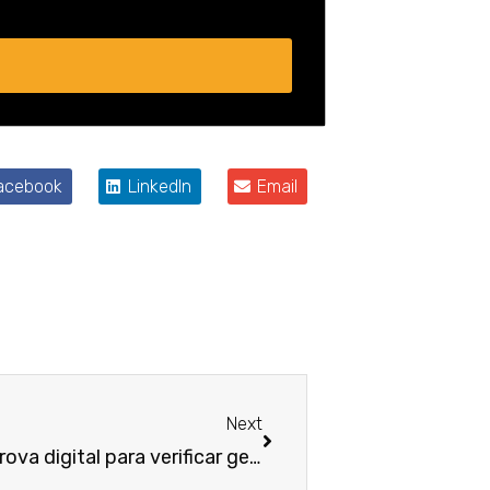
acebook
LinkedIn
Email
Próximo
Next
TRT-MG considera válida prova digital para verificar geolocalização e horas extras de bancária