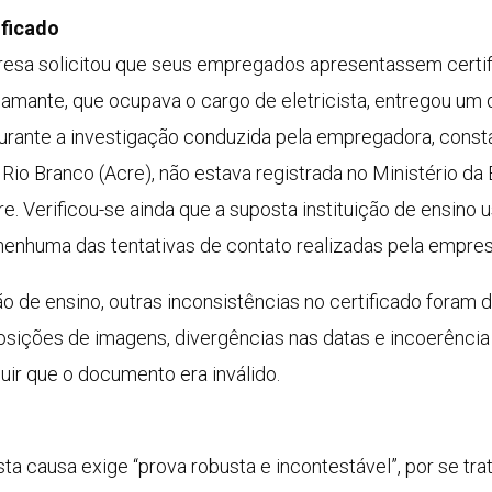
ificado
esa solicitou que seus empregados apresentassem certifi
clamante, que ocupava o cargo de eletricista, entregou u
 Durante a investigação conduzida pela empregadora, const
em Rio Branco (Acre), não estava registrada no Ministério
. Verificou-se ainda que a suposta instituição de ensino 
 nenhuma das tentativas de contato realizadas pela empres
ção de ensino, outras inconsistências no certificado fora
osições de imagens, divergências nas datas e incoerência n
luir que o documento era inválido.
sta causa exige “prova robusta e incontestável”, por se tra