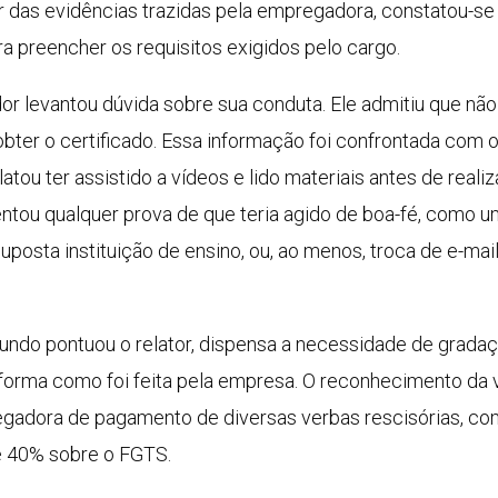
r das evidências trazidas pela empregadora, constatou-s
ra preencher os requisitos exigidos pelo cargo.
or levantou dúvida sobre sua conduta. Ele admitiu que não
obter o certificado. Essa informação foi confrontada co
latou ter assistido a vídeos e lido materiais antes de rea
ntou qualquer prova de que teria agido de boa-fé, como u
osta instituição de ensino, ou, ao menos, troca de e-mail
gundo pontuou o relator, dispensa a necessidade de gradaç
forma como foi feita pela empresa. O reconhecimento da v
dora de pagamento de diversas verbas rescisórias, como 
de 40% sobre o FGTS.