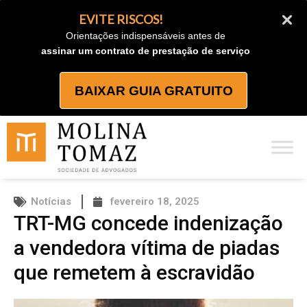
Ir
EVITE RISCOS!
para
Orientações indispensáveis antes de
o
assinar um contrato de prestação de serviço
conteúdo
BAIXAR GUIA GRATUITO
Notícias
fevereiro 18, 2025
TRT-MG concede indenização
a vendedora vítima de piadas
que remetem à escravidão