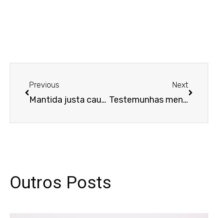
Anterior
Próxim
Previous
Next
Mantida justa causa de trabalhadora que agrediu supervisor alegando insatisfação e humilhações
Testemunhas mentem em depoimento na 7ª VT de Florianópolis e são multadas em R$ 12 mil
Outros Posts