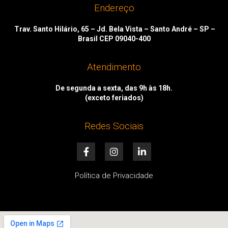
Endereço
Trav. Santo Hilário, 65 – Jd. Bela Vista – Santo André – SP –
Brasil CEP 09040-400
Atendimento
De segunda a sexta, das 9h às 18h.
(exceto feriados)
Redes Sociais
F
I
L
a
n
i
c
s
n
e
t
k
Política de Privacidade
b
a
e
o
g
d
o
r
i
k
a
n
-
m
-