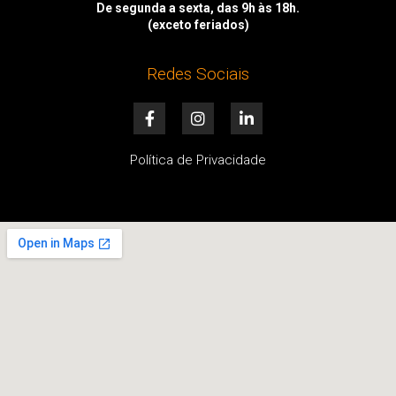
De segunda a sexta, das 9h às 18h.
(exceto feriados)
Redes Sociais
F
I
L
a
n
i
c
s
n
e
t
k
Política de Privacidade
b
a
e
o
g
d
o
r
i
k
a
n
-
m
-
f
i
n