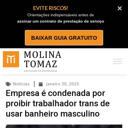
Ir
EVITE RISCOS!
para
Orientações indispensáveis antes de
o
assinar um contrato de prestação de serviço
conteúdo
BAIXAR GUIA GRATUITO
Notícias
janeiro 30, 2025
Empresa é condenada por
proibir trabalhador trans de
usar banheiro masculino