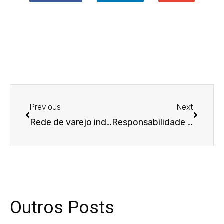
Anterior
Próxim
Previous
Next
Rede de varejo indenizará motorista que carregava mercadorias de mais de 60kg
Responsabilidade de banco por golpe com uso de conta digital exige demonstração de falta de diligência
Outros Posts