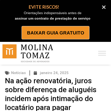
Ir
EVITE RISCOS!
para
Orientações indispensáveis antes de
o
assinar um contrato de prestação de serviço
conteúdo
BAIXAR GUIA GRATUITO
Notícias
janeiro 24, 2025
Na ação renovatória, juros
sobre diferença de aluguéis
incidem após intimação do
locatário para pagar