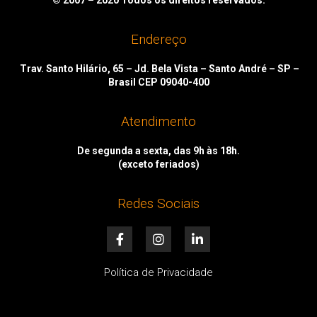
Endereço
Trav. Santo Hilário, 65 – Jd. Bela Vista – Santo André – SP –
Brasil CEP 09040-400
Atendimento
De segunda a sexta, das 9h às 18h.
(exceto feriados)
Redes Sociais
F
I
L
a
n
i
c
s
n
e
t
k
Política de Privacidade
b
a
e
o
g
d
o
r
i