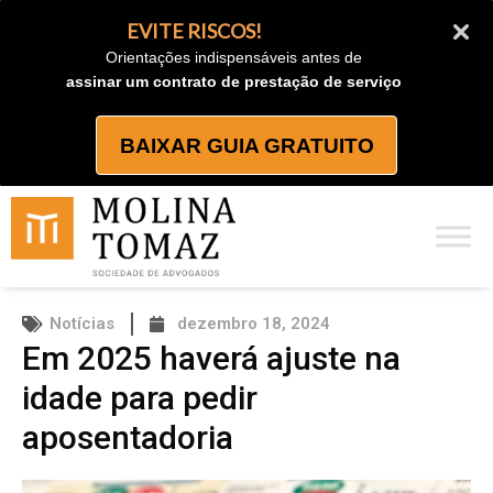
Ir
EVITE RISCOS!
para
Orientações indispensáveis antes de
o
assinar um contrato de prestação de serviço
conteúdo
BAIXAR GUIA GRATUITO
Notícias
dezembro 18, 2024
Em 2025 haverá ajuste na
idade para pedir
aposentadoria