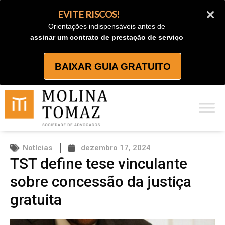
Ir
EVITE RISCOS!
para
Orientações indispensáveis antes de
o
assinar um contrato de prestação de serviço
conteúdo
BAIXAR GUIA GRATUITO
Notícias
dezembro 17, 2024
TST define tese vinculante
sobre concessão da justiça
gratuita