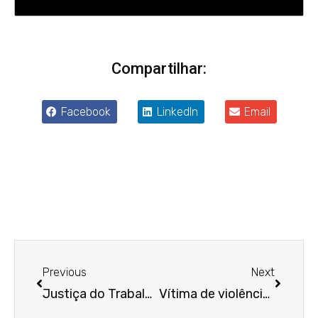
Compartilhar:
Facebook
LinkedIn
Email
Anterior
Próxim
Previous
Next
Justiça do Trabalho confirma justa causa de técnica de enfermagem por falta grave que resultou em morte de paciente
Vítima de violência de gênero no trabalho terá aumento no valor de indenização