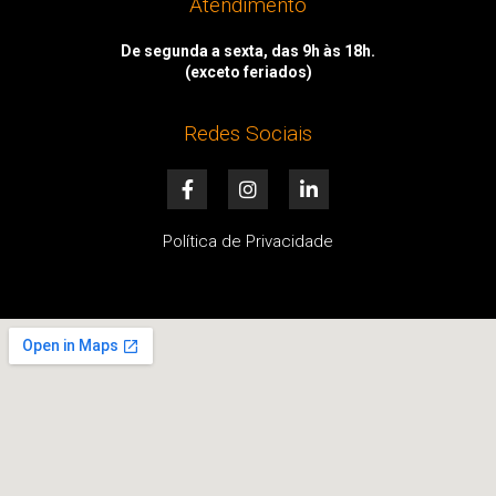
Atendimento
De segunda a sexta, das 9h às 18h.
(exceto feriados)
Redes Sociais
F
I
L
a
n
i
c
s
n
e
t
k
Política de Privacidade
b
a
e
o
g
d
o
r
i
k
a
n
-
m
-
f
i
n