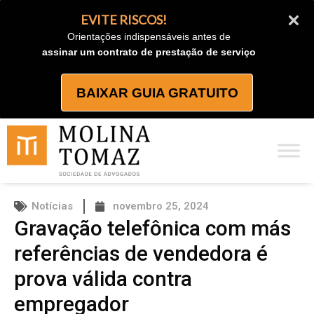
Ir
EVITE RISCOS!
para
Orientações indispensáveis antes de
o
assinar um contrato de prestação de serviço
conteúdo
BAIXAR GUIA GRATUITO
Notícias
novembro 25, 2024
Gravação telefônica com más
referências de vendedora é
prova válida contra
empregador