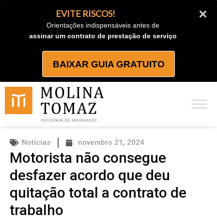
Ir
EVITE RISCOS!
para
Orientações indispensáveis antes de
o
assinar um contrato de prestação de serviço
conteúdo
BAIXAR GUIA GRATUITO
Notícias
novembro 21, 2024
Motorista não consegue
desfazer acordo que deu
quitação total a contrato de
trabalho