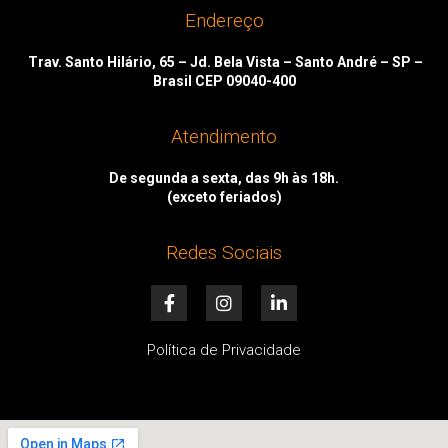
Endereço
Trav. Santo Hilário, 65 – Jd. Bela Vista – Santo André – SP –
Brasil CEP 09040-400
Atendimento
De segunda a sexta, das 9h às 18h.
(exceto feriados)
Redes Sociais
F
I
L
a
n
i
c
s
n
e
t
k
Política de Privacidade
b
a
e
o
g
d
o
r
i
k
a
n
-
m
-