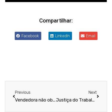
Compartilhar:
Facebook
LinkedIn
Email
Anterior
Próxim
Previous
Next
Vendedora não obtém dano moral por revista íntima feita sem contato físico
Justiça do Trabalho afasta execução de sucessores sem comprovação de herança