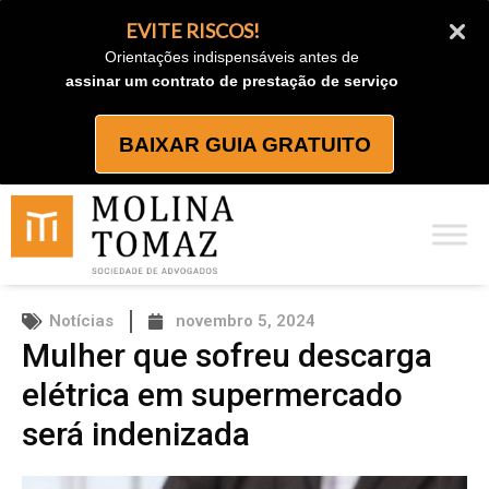
Ir
EVITE RISCOS!
para
Orientações indispensáveis antes de
o
assinar um contrato de prestação de serviço
conteúdo
BAIXAR GUIA GRATUITO
Notícias
novembro 5, 2024
Mulher que sofreu descarga
elétrica em supermercado
será indenizada