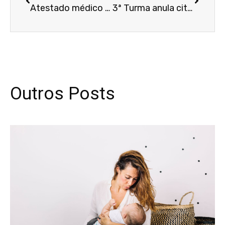
Atestado médico não precisa ter código da doença para ser válido, decide 2ª Turma
3ª Turma anula citação enviada via WhatsApp para canal de vendas de empresa
Outros Posts