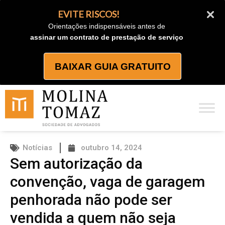
Ir
EVITE RISCOS!
para
Orientações indispensáveis antes de
o
assinar um contrato de prestação de serviço
conteúdo
BAIXAR GUIA GRATUITO
Notícias
outubro 14, 2024
Sem autorização da
convenção, vaga de garagem
penhorada não pode ser
vendida a quem não seja