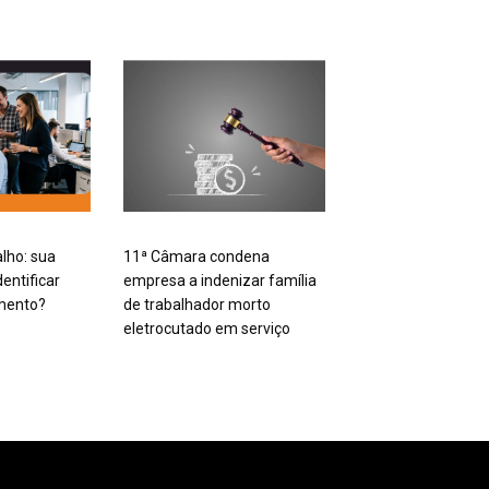
alho: sua
11ª Câmara condena
entificar
empresa a indenizar família
mento?
de trabalhador morto
eletrocutado em serviço