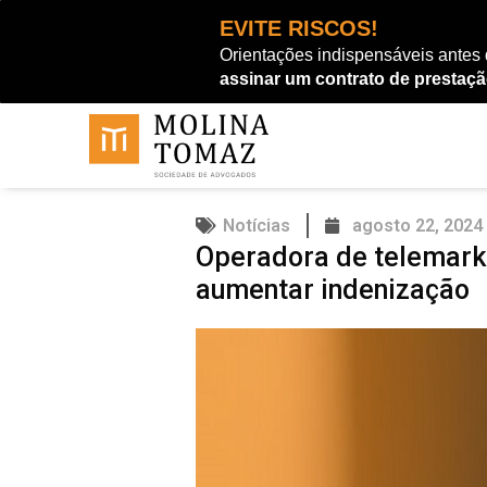
Ir
EVITE RISCOS!
para
Orientações indispensáveis antes
o
assinar um contrato de prestaçã
conteúdo
Notícias
agosto 22, 2024
Operadora de telemarke
aumentar indenização