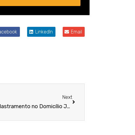
acebook
LinkedIn
Email
Próximo
Next
Empresas devem fazer cadastramento no Domicílio Judicial Eletrônico (DJE)