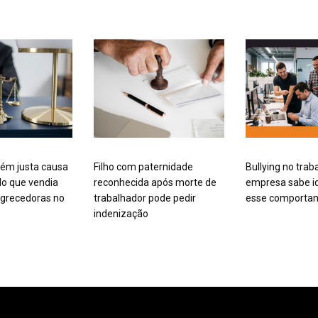
ém justa causa
Filho com paternidade
Bullying no trab
o que vendia
reconhecida após morte de
empresa sabe id
grecedoras no
trabalhador pode pedir
esse comporta
indenização