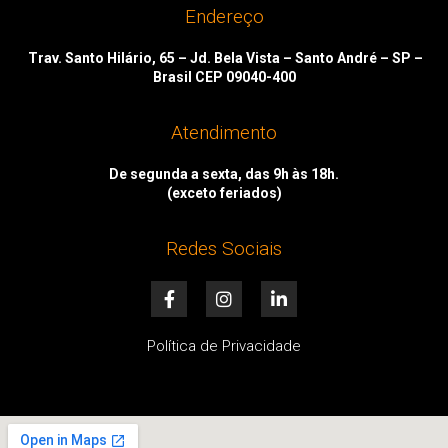
Endereço
Trav. Santo Hilário, 65 – Jd. Bela Vista – Santo André – SP –
Brasil CEP 09040-400
Atendimento
De segunda a sexta, das 9h às 18h.
(exceto feriados)
Redes Sociais
F
I
L
a
n
i
c
s
n
e
t
k
Política de Privacidade
b
a
e
o
g
d
o
r
i
k
a
n
-
m
-