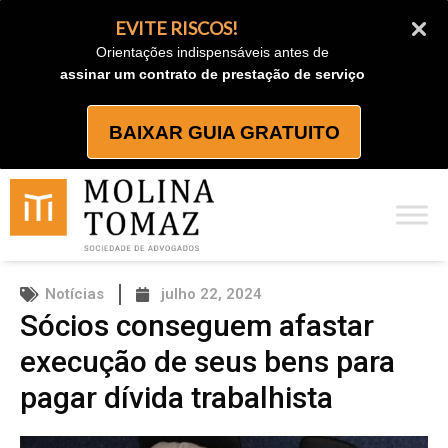
Ir
EVITE RISCOS!
para
Orientações indispensáveis antes de
o
assinar um contrato de prestação de serviço
conteúdo
BAIXAR GUIA GRATUITO
Notícias
julho 22, 2024
Sócios conseguem afastar
execução de seus bens para
pagar dívida trabalhista