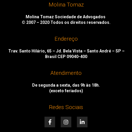
Molina Tomaz
Molina Tomaz Sociedade de Advogados
© 2007 – 2020
Todos os direitos reservados.
Endereço
Trav. Santo Hilário, 65 – Jd. Bela Vista – Santo André – SP –
Brasil CEP 09040-400
Atendimento
De segunda a sexta, das 9h às 18h.
(exceto feriados)
Redes Sociais
F
I
L
a
n
i
c
s
n