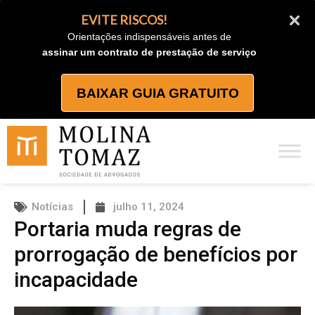
Ir
EVITE RISCOS!
para
Orientações indispensáveis antes de
o
assinar um contrato de prestação de serviço
conteúdo
BAIXAR GUIA GRATUITO
Notícias
julho 11, 2024
Portaria muda regras de
prorrogação de benefícios por
incapacidade