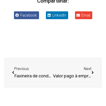
Compartilhar:
Facebook
LinkedIn
Email
Anterior
Próxim
Previous
Next
Faxineira de condomínio que sofreu importunação sexual de morador não consegue indenização
Valor pago à empregada gestante afastada com base em lei durante pandemia não pode ser considerado salário-maternidade