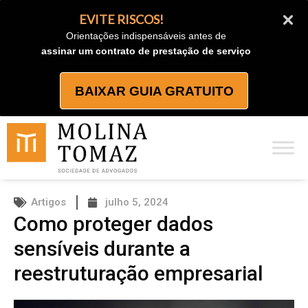
Ir
EVITE RISCOS!
para
Orientações indispensáveis antes de
o
assinar um contrato de prestação de serviço
conteúdo
BAIXAR GUIA GRATUITO
Artigos
julho 5, 2024
Como proteger dados
sensíveis durante a
reestruturação empresarial