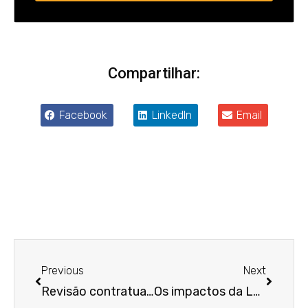
Compartilhar:
Facebook
LinkedIn
Email
Anterior
Próxim
Previous
Next
Revisão contratual: o que é e como fazer?
Os impactos da LGPD na rotina trabalhista