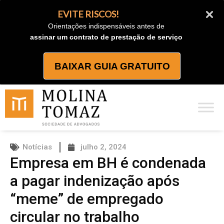
Ir
EVITE RISCOS!
para
Orientações indispensáveis antes de
o
assinar um contrato de prestação de serviço
conteúdo
BAIXAR GUIA GRATUITO
Notícias
julho 2, 2024
Empresa em BH é condenada
a pagar indenização após
“meme” de empregado
circular no trabalho