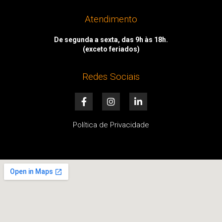
Atendimento
De segunda a sexta, das 9h às 18h.
(exceto feriados)
Redes Sociais
F
I
L
a
n
i
c
s
n
e
t
k
Política de Privacidade
b
a
e
o
g
d
o
r
i
k
a
n
-
m
-
f
i
n