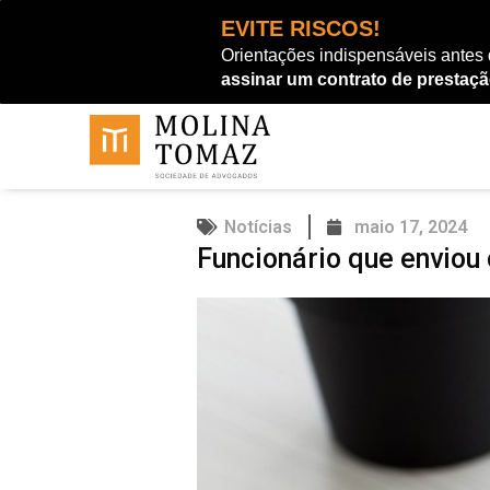
Ir
EVITE RISCOS!
para
Orientações indispensáveis antes
o
assinar um contrato de prestaçã
conteúdo
Notícias
maio 17, 2024
Funcionário que enviou