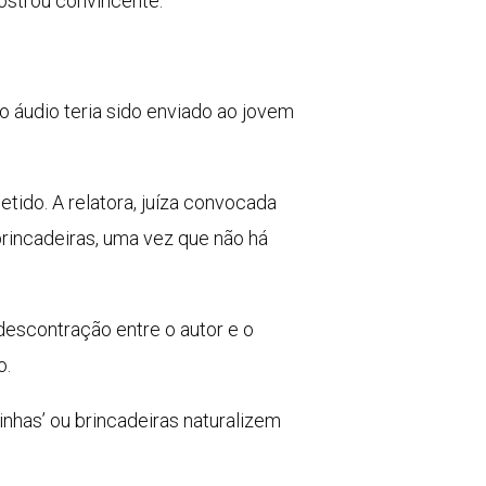
ostrou convincente.
 o áudio teria sido enviado ao jovem
tido. A relatora, juíza convocada
brincadeiras, uma vez que não há
escontração entre o autor e o
o.
nhas’ ou brincadeiras naturalizem