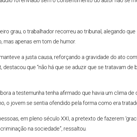
áudio foi enviado sem o consentimento do autor não se m
iro grau, o trabalhador recorreu ao tribunal, alegando que
lo, mas apenas em tom de humor.
manteve a justa causa, reforçando a gravidade do ato come
rt, destacou que “não há que se aduzir que se tratavam de 
ora a testemunha tenha afirmado que havia um clima de d
imo, o jovem se sentia ofendido pela forma como era tratad
essoas, em pleno século XXI, a pretexto de fazerem ‘graci
scriminação na sociedade”, ressaltou.