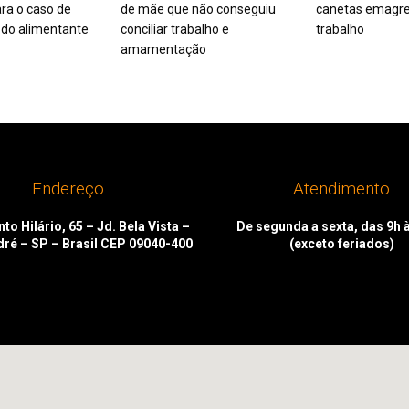
ra o caso de
de mãe que não conseguiu
canetas emagre
do alimentante
conciliar trabalho e
trabalho
amamentação
Endereço
Atendimento
to Hilário, 65 – Jd. Bela Vista –
De segunda a sexta, das 9h 
dré – SP – Brasil CEP 09040-400
(exceto feriados)