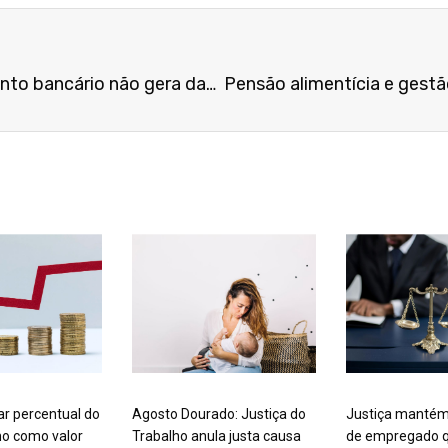
Simples demora no atendimento bancário não gera dano moral presumido, define STJ em repetitivo
ar percentual do
Agosto Dourado: Justiça do
Justiça mantém
mo como valor
Trabalho anula justa causa
de empregado q