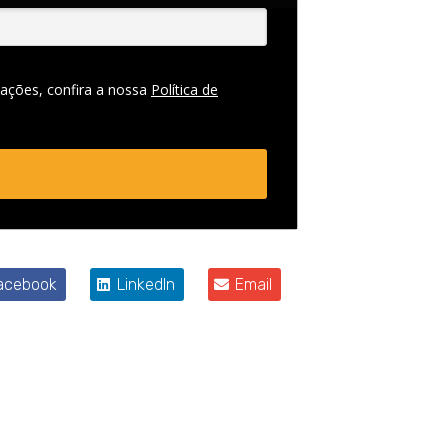
ações, confira a nossa
Política de
acebook
LinkedIn
Email