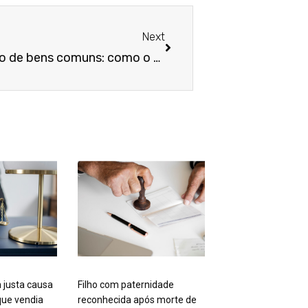
Próximo
Next
Pensão alimentícia e gestão de bens comuns: como o STJ vê a prestação de contas no direito de família
 justa causa
Filho com paternidade
ue vendia
reconhecida após morte de