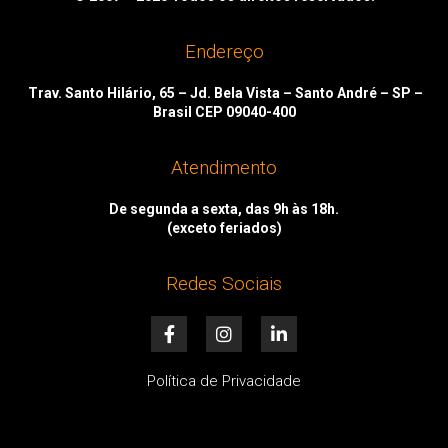
Endereço
Trav. Santo Hilário, 65 – Jd. Bela Vista – Santo André – SP –
Brasil CEP 09040-400
Atendimento
De segunda a sexta, das 9h às 18h.
(exceto feriados)
Redes Sociais
F
I
L
a
n
i
c
s
n
e
t
k
Política de Privacidade
b
a
e
o
g
d
o
r
i