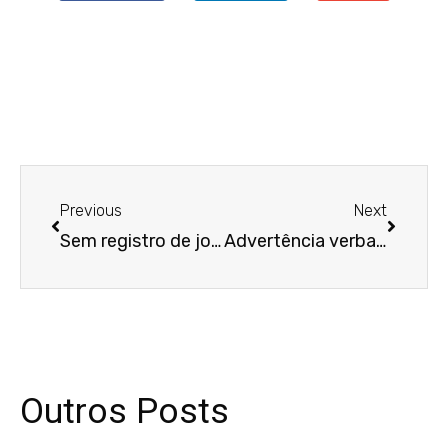
Anterior
Próxim
Previous
Next
Sem registro de jornada, cuidadora consegue validar horas extras
Advertência verbal por uso de banheiro gera indenização para trabalhadora em BH
Outros Posts