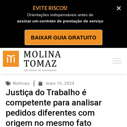
Ir
EVITE RISCOS!
para
Orientações indispensáveis antes de
o
assinar um contrato de prestação de serviço
conteúdo
BAIXAR GUIA GRATUITO
Notícias
maio 16, 2024
Justiça do Trabalho é
competente para analisar
pedidos diferentes com
origem no mesmo fato