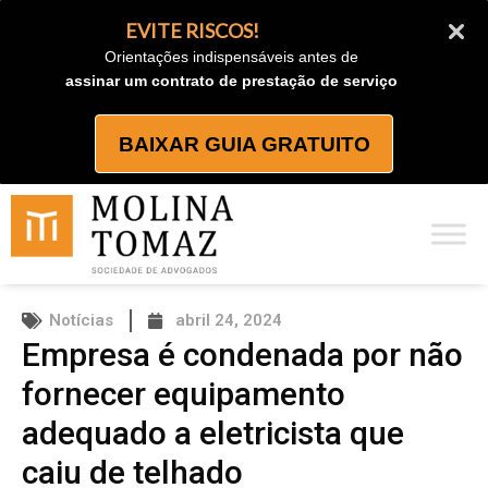
Ir
EVITE RISCOS!
para
Orientações indispensáveis antes de
o
assinar um contrato de prestação de serviço
conteúdo
BAIXAR GUIA GRATUITO
Notícias
abril 24, 2024
Empresa é condenada por não
fornecer equipamento
adequado a eletricista que
caiu de telhado