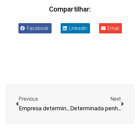
Compartilhar:
Facebook
LinkedIn
Email
Anterior
Próxim
Previous
Next
Empresa determina que trabalhador sem habilitação dirija caminhão e é condenada por dano moral após acidente
Determinada penhora de 30% de aluguéis de loja de devedor aposentado para saldar dívida trabalhista