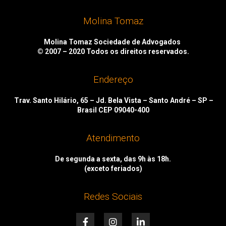
Molina Tomaz
Molina Tomaz Sociedade de Advogados
© 2007 – 2020
Todos os direitos reservados.
Endereço
Trav. Santo Hilário, 65 – Jd. Bela Vista – Santo André – SP –
Brasil CEP 09040-400
Atendimento
De segunda a sexta, das 9h às 18h.
(exceto feriados)
Redes Sociais
F
I
L
a
n
i