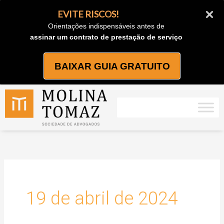
Ir
EVITE RISCOS!
para
Orientações indispensáveis antes de
o
assinar um contrato de prestação de serviço
conteúdo
BAIXAR GUIA GRATUITO
19 de abril de 2024