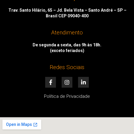
Trav. Santo Hilário, 65 – Jd. Bela Vista – Santo André – SP –
Brasil CEP 09040-400
Atendimento
De segunda a sexta, das 9h às 18h.
(exceto feriados)
Redes Sociais
F
I
L
a
n
i
c
s
n
e
t
k
Política de Privacidade
b
a
e
o
g
d
o
r
i
k
a
n
-
m
-
f
i
n