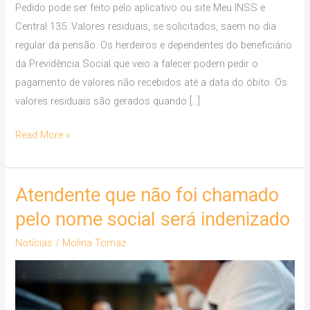
Pedido pode ser feito pelo aplicativo ou site Meu INSS e
Central 135. Valores residuais, se solicitados, saem no dia
regular da pensão. Os herdeiros e dependentes do beneficiário
da Previdência Social que veio a falecer podem pedir o
pagamento de valores não recebidos até a data do óbito. Os
valores residuais são gerados quando […]
Read More »
Atendente que não foi chamado
Atendente
que
pelo nome social será indenizado
não
Notícias
/
Molina Tomaz
foi
chamado
pelo
nome