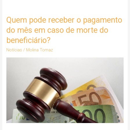
Quem pode receber o pagamento
Quem
pode
do mês em caso de morte do
receber
beneficiário?
o
pagamento
Notícias
/
Molina Tomaz
do
mês
em
caso
de
morte
do
beneficiário?