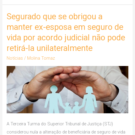
Segurado que se obrigou a
Segurado
que
manter ex-esposa em seguro de
se
vida por acordo judicial não pode
obrigou
retirá-la unilateralmente
a
manter
Notícias
/
Molina Tomaz
ex-
esposa
em
seguro
de
vida
por
acordo
A Terceira Turma do Superior Tribunal de Justiça (STJ)
judicial
considerou nula a alteração de beneficiária de seguro de vida