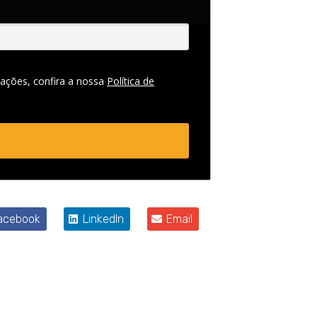
ações, confira a nossa
Política de
acebook
LinkedIn
Email