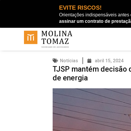
Ir
EVITE RISCOS!
para
Orientações indispensáveis antes
o
assinar um contrato de prestaçã
conteúdo
Notícias
abril 15, 2024
TJSP mantém decisão q
de energia