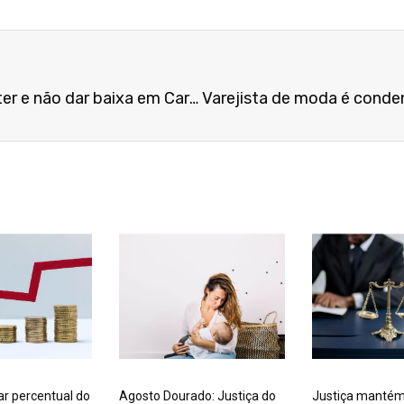
Empresa é condenada por reter e não dar baixa em Carteira de Trabalho após dispensa de empregado
ar percentual do
Agosto Dourado: Justiça do
Justiça mantém