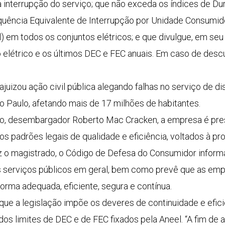
 interrupção do serviço; que não exceda os índices de Du
uência Equivalente de Interrupção por Unidade Consumido
) em todos os conjuntos elétricos; e que divulgue, em seu 
elétrico e os últimos DEC e FEC anuais. Em caso de desc
juizou ação civil pública alegando falhas no serviço de di
 Paulo, afetando mais de 17 milhões de habitantes.
so, desembargador Roberto Mac Cracken, a empresa é pres
aos padrões legais de qualidade e eficiência, voltados à 
 o magistrado, o Código de Defesa do Consumidor informa
s serviços públicos em geral, bem como prevê que as emp
orma adequada, eficiente, segura e contínua.
que a legislação impõe os deveres de continuidade e efici
os limites de DEC e de FEC fixados pela Aneel. “A fim de 