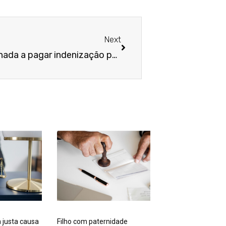
Próximo
Next
Varejista de moda é condenada a pagar indenização por homofobia
 justa causa
Filho com paternidade