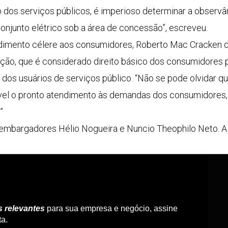
os serviços públicos, é imperioso determinar a observân
onjunto elétrico sob a área de concessão”, escreveu.
ndimento célere aos consumidores, Roberto Mac Cracken 
rmação, que é considerado direito básico dos consumidore
s dos usuários de serviços público. “Não se pode olvidar 
dível o pronto atendimento às demandas dos consumidor
”
mbargadores Hélio Nogueira e Nuncio Theophilo Neto. A 
s relevantes
para sua empresa e negócio, assine
ta.