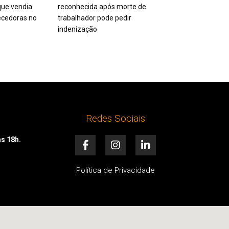
ue vendia
reconhecida após morte de
cedoras no
trabalhador pode pedir
indenização
Redes Sociais
F
I
L
às 18h.
a
n
i
c
s
n
e
t
k
Política de Privacidade
b
a
e
o
g
d
o
r
i
k
a
n
-
m
-