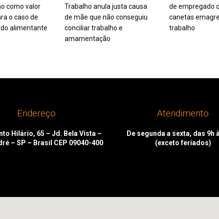
mo como valor
Trabalho anula justa causa
de empregado q
ra o caso de
de mãe que não conseguiu
canetas emagre
do alimentante
conciliar trabalho e
trabalho
amamentação
Endereço
Atendimento
to Hilário, 65 – Jd. Bela Vista –
De segunda a sexta, das 9h 
dré – SP – Brasil CEP 09040-400
(exceto feriados)