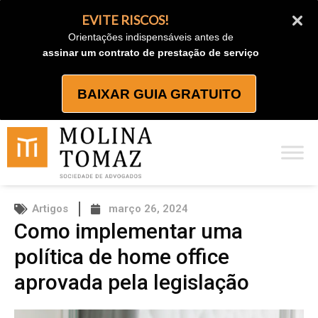
Ir
EVITE RISCOS!
para
Orientações indispensáveis antes de
o
assinar um contrato de prestação de serviço
conteúdo
BAIXAR GUIA GRATUITO
Artigos
março 26, 2024
Como implementar uma
política de home office
aprovada pela legislação