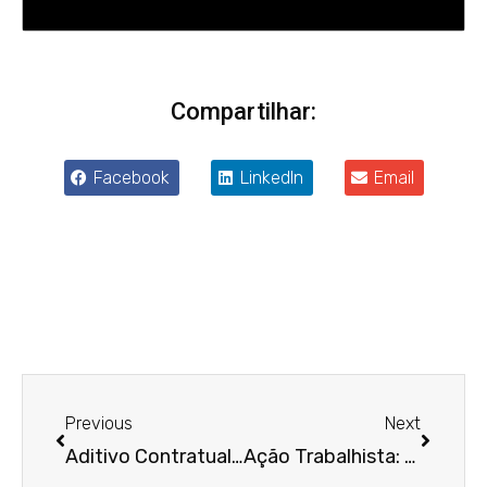
Compartilhar:
Facebook
LinkedIn
Email
Anterior
Próxim
Previous
Next
Aditivo Contratual: como e quando deve ser feito?
Ação Trabalhista: o que fazer ao receber uma notificação do Poder Judiciário?