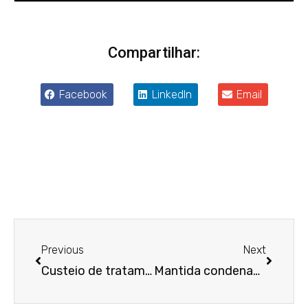
Compartilhar:
Facebook
LinkedIn
Email
Anterior
Próxim
Previous
Next
Custeio de tratamento prova que não houve discriminação na dispensa de dependente químico
Mantida condenação de empresa de benefícios que não creditou pontos a consumidor após promoção