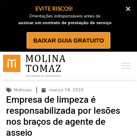
Ir
EVITE RISCOS!
para
Orientações indispensáveis antes de
o
assinar um contrato de prestação de serviço
conteúdo
BAIXAR GUIA GRATUITO
Notícias
março 18, 2024
Empresa de limpeza é
responsabilizada por lesões
nos braços de agente de
asseio