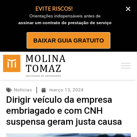
Ir
EVITE RISCOS!
para
Orientações indispensáveis antes de
o
assinar um contrato de prestação de serviço
conteúdo
BAIXAR GUIA GRATUITO
Notícias
março 13, 2024
Dirigir veículo da empresa
embriagado e com CNH
suspensa geram justa causa