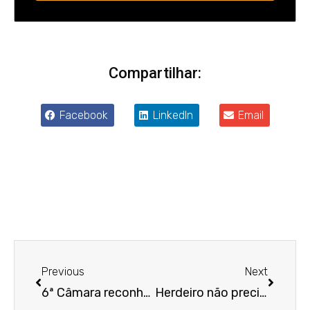
Compartilhar:
Facebook
LinkedIn
Email
Anterior
Próxim
Previous
Next
6ª Câmara reconhece equiparação salarial de trabalhadora com base em Protocolo com perspectiva de gênero
Herdeiro não precisa justificar ação autônoma de prestação de contas em inventário