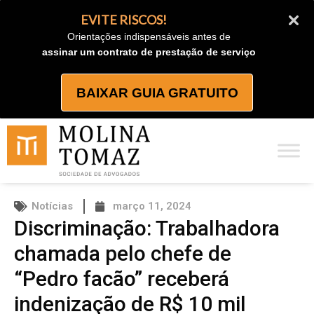
Ir
EVITE RISCOS!
para
Orientações indispensáveis antes de
o
assinar um contrato de prestação de serviço
conteúdo
BAIXAR GUIA GRATUITO
Notícias
março 11, 2024
Discriminação: Trabalhadora
chamada pelo chefe de
“Pedro facão” receberá
indenização de R$ 10 mil