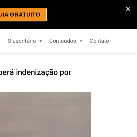
UIA GRATUITO
O escritório
Conteúdos
Contato
berá indenização por