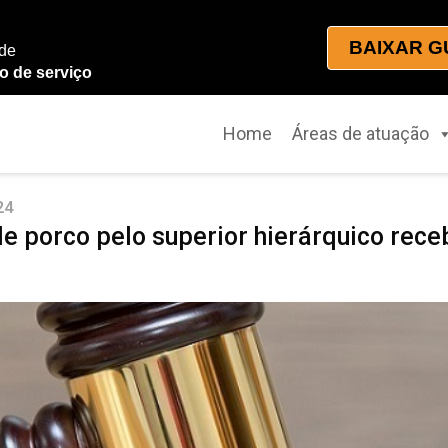
BAIXAR G
 de
o de serviço
Home
Áreas de atuação
24
 porco pelo superior hierárquico rece