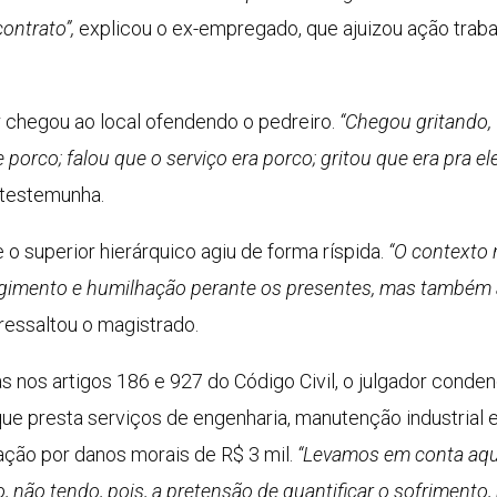
contrato”,
explicou o ex-empregado, que ajuizou ação trabal
 chegou ao local ofendendo o pedreiro.
“Chegou gritando,
e porco; falou que o serviço era porco; gritou que era pra
a testemunha.
ue o superior hierárquico agiu de forma ríspida.
“O contexto n
gimento e humilhação perante os presentes, mas também a
 ressaltou o magistrado.
as nos artigos 186 e 927 do Código Civil, o julgador con
que presta serviços de engenharia, manutenção industrial 
ção por danos morais de R$ 3 mil.
“Levamos em conta aqui 
, não tendo, pois, a pretensão de quantificar o sofrimento,