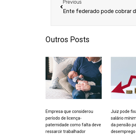
Previous
Outros Posts
Empresa que considerou
Juiz pode fix
período de licença-
salário míni
paternidade como falta deve
da pensão pa
ressarcir trabalhador
desemprego 