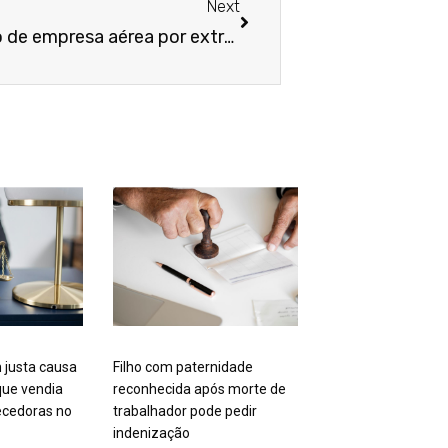
Next
TJSP mantém condenação de empresa aérea por extravio de bagagem por 22 dias
 justa causa
Filho com paternidade
ue vendia
reconhecida após morte de
cedoras no
trabalhador pode pedir
indenização