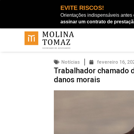
Ir
EVITE RISCOS!
para
Orientações indispensáveis antes
o
assinar um contrato de prestaçã
conteúdo
Notícias
fevereiro 16, 20
Trabalhador chamado de
danos morais