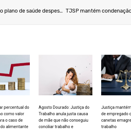
Ente federado pode cobrar do plano de saúde despesa realizada com segurado por ordem judicial
ar percentual do
Agosto Dourado: Justiça do
Justiça mantém
mo como valor
Trabalho anula justa causa
de empregado q
ra o caso de
de mãe que não conseguiu
canetas emagre
do alimentante
conciliar trabalho e
trabalho