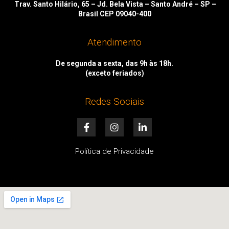
Trav. Santo Hilário, 65 – Jd. Bela Vista – Santo André – SP –
Brasil CEP 09040-400
Atendimento
De segunda a sexta, das 9h às 18h.
(exceto feriados)
Redes Sociais
F
I
L
a
n
i
c
s
n
e
t
k
Política de Privacidade
b
a
e
o
g
d
o
r
i
k
a
n
-
m
-
f
i
n