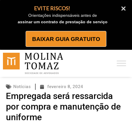
Ir
EVITE RISCOS!
para
Orientações indispensáveis antes de
o
assinar um contrato de prestação de serviço
conteúdo
BAIXAR GUIA GRATUITO
Notícias
fevereiro 8, 2024
Empregada será ressarcida
por compra e manutenção de
uniforme