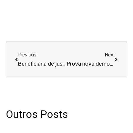
Anterior
Próxim
Previous
Next
Beneficiária de justiça gratuita que falta a audiência sem justificativa deve pagar custas
Prova nova demonstra que atendente ocultou informação sobre aborto espontâneo
Outros Posts