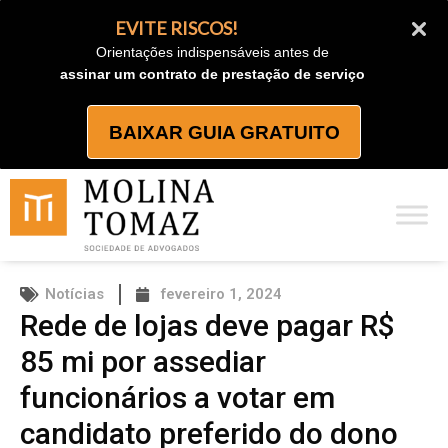
Ir
EVITE RISCOS!
para
Orientações indispensáveis antes de
o
assinar um contrato de prestação de serviço
conteúdo
BAIXAR GUIA GRATUITO
Notícias
fevereiro 1, 2024
Rede de lojas deve pagar R$
85 mi por assediar
funcionários a votar em
candidato preferido do dono