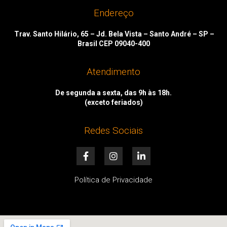
Endereço
Trav. Santo Hilário, 65 – Jd. Bela Vista – Santo André – SP –
Brasil CEP 09040-400
Atendimento
De segunda a sexta, das 9h às 18h.
(exceto feriados)
Redes Sociais
F
I
L
a
n
i
c
s
n
e
t
k
Política de Privacidade
b
a
e
o
g
d
o
r
i
k
a
n
-
m
-