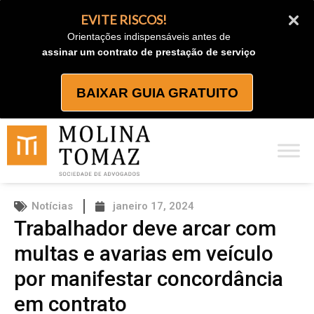
Ir
EVITE RISCOS!
para
Orientações indispensáveis antes de
o
assinar um contrato de prestação de serviço
conteúdo
BAIXAR GUIA GRATUITO
Notícias
janeiro 17, 2024
Trabalhador deve arcar com
multas e avarias em veículo
por manifestar concordância
em contrato