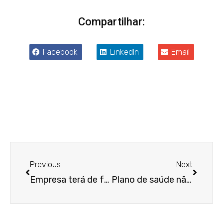
Compartilhar:
Facebook
LinkedIn
Email
Anterior
Próxim
Previous
Next
Empresa terá de fornecer prótese a empregado que teve mão amputada em acidente
Plano de saúde não pode recusar contratação com consumidor inscrito em cadastro de inadimplentes, define Terceira Turma