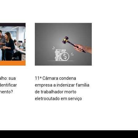
alho: sua
11ª Câmara condena
entificar
empresa a indenizar família
mento?
de trabalhador morto
eletrocutado em serviço