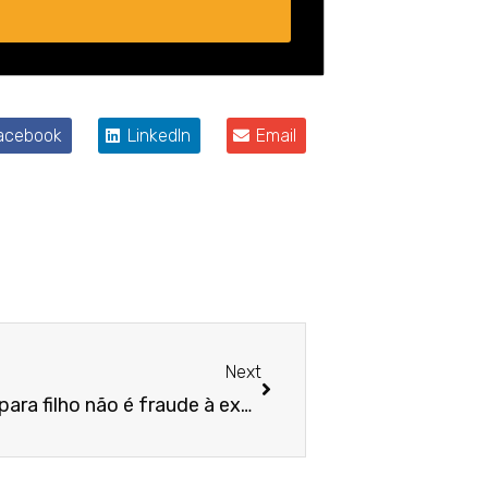
acebook
LinkedIn
Email
Próximo
Next
Doação do bem de família para filho não é fraude à execução fiscal