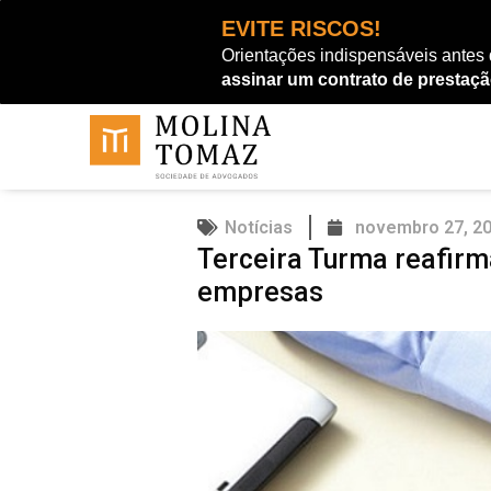
Ir
EVITE RISCOS!
para
Orientações indispensáveis antes
o
assinar um contrato de prestaçã
conteúdo
Notícias
novembro 27, 2
Terceira Turma reafirm
empresas