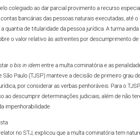
elo colegiado ao dar parcial
provimento
a
recurso especia
contas bancárias das pessoas naturais executadas, até o l
 quantia de titularidade da pessoa jurídica. A turma aind
bre o valor relativo às
astreintes
por descumprimento de de
star o
bis in idem
entre a
multa cominatória
e as penalidade
 de São Paulo (TJSP) manteve a decisão de primeiro grau d
urídica, por considerar as verbas penhoráveis. Para o TJ
o ao descumprir determinações judiciais, além de não t
da impenhorabilidade.
sta
relator no STJ, explicou que a
multa cominatória
tem nature