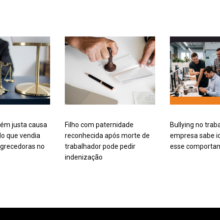
ém justa causa
Filho com paternidade
Bullying no trab
o que vendia
reconhecida após morte de
empresa sabe id
grecedoras no
trabalhador pode pedir
esse comporta
indenização