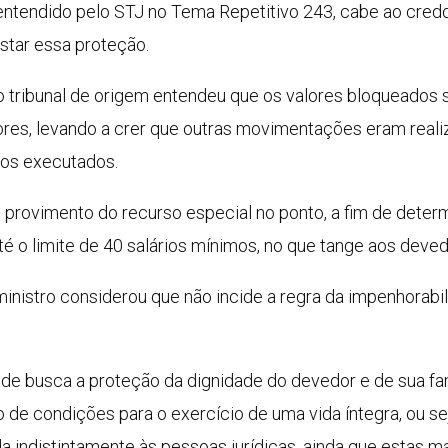
entendido pelo STJ no Tema
Repetitivo
243, cabe ao credo
astar essa proteção.
o tribunal de origem entendeu que os valores bloqueados s
res, levando a crer que outras movimentações eram reali
dos executados.
o
provimento
do
recurso especial
no ponto, a fim de determ
 o limite de 40 salários mínimos, no que tange aos devedo
ministro considerou que não incide a regra da impenhorabil
dade busca a proteção da dignidade do devedor e de sua f
 de condições para o exercício de uma vida íntegra, ou se
da indistintamente às pessoas jurídicas, ainda que esta