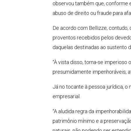
observou também que, conforme 
abuso de direito ou fraude para af
De acordo com Bellizze, contudo, 
proventos recebidos pelos devedo
daquelas destinadas ao sustento 
“À vista disso, torna-se imperioso 
presumidamente impenhoráveis, até
Já no tocante à pessoa jurídica, o 
empresarial.
“A aludida regra da impenhorabili
patrimônio mínimo e a preservação
naturais, não podendo ser estendi