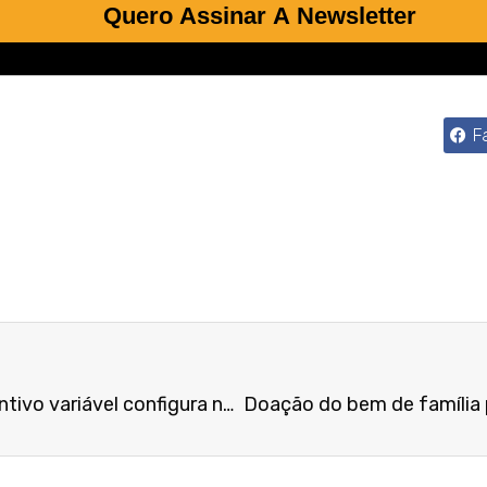
Quero Assinar A Newsletter
F
Pagamento contínuo de incentivo variável configura natureza salarial da verba