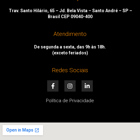
Trav. Santo Hilário, 65 – Jd. Bela Vista – Santo André – SP –
Brasil CEP 09040-400
Atendimento
De segunda a sexta, das 9h às 18h.
(exceto feriados)
Redes Sociais
F
I
L
a
n
i
c
s
n
e
t
k
Política de Privacidade
b
a
e
o
g
d
o
r
i
k
a
n
-
m
-
f
i
n