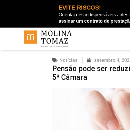
Ir
EVITE RISCOS!
para
Orientações indispensáveis antes
o
assinar um contrato de prestaçã
conteúdo
Notícias
setembro 4, 202
Pensão pode ser reduzi
5ª Câmara