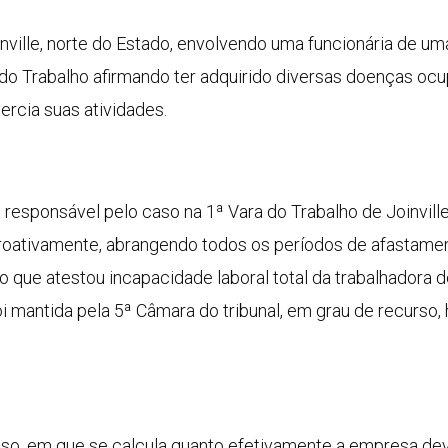
nville, norte do Estado, envolvendo uma funcionária de um
 do Trabalho afirmando ter adquirido diversas doenças oc
rcia suas atividades.
, responsável pelo caso na 1ª Vara do Trabalho de Joinvil
roativamente, abrangendo todos os períodos de afastamen
ue atestou incapacidade laboral total da trabalhadora d
oi mantida pela 5ª Câmara do tribunal, em grau de recurso
sso, em que se calcula quanto efetivamente a empresa de