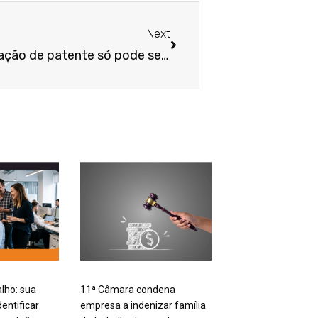
Próximo
Next
Ação indenizatória por violação de patente só pode ser ajuizada após a sua concessão pelo INPI
alho: sua
11ª Câmara condena
entificar
empresa a indenizar família