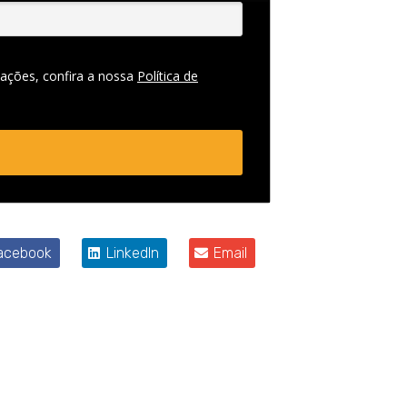
ações, confira a nossa
Política de
acebook
LinkedIn
Email