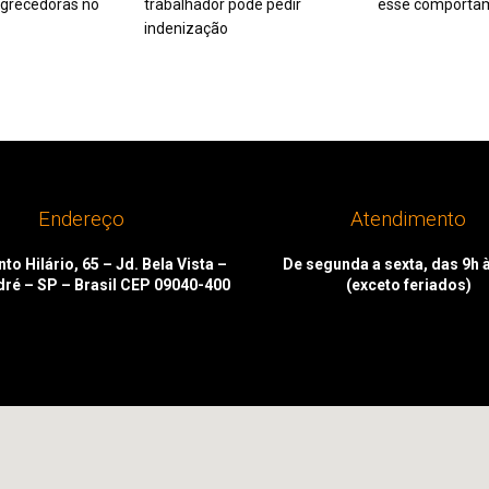
grecedoras no
trabalhador pode pedir
esse comporta
indenização
Endereço
Atendimento
to Hilário, 65 – Jd. Bela Vista –
De segunda a sexta, das 9h 
dré – SP – Brasil CEP 09040-400
(exceto feriados)