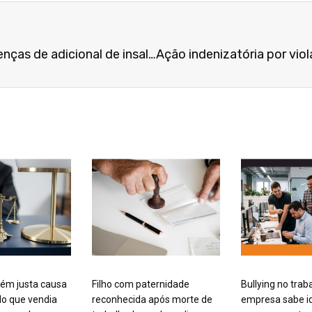
Hospital em BH pagará diferenças de adicional de insalubridade a trabalhadora exposta a agentes biológicos
ém justa causa
Filho com paternidade
Bullying no trab
o que vendia
reconhecida após morte de
empresa sabe id