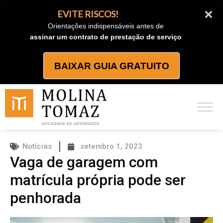
Ir
EVITE RISCOS!
para
Orientações indispensáveis antes de
o
assinar um contrato de prestação de serviço
conteúdo
BAIXAR GUIA GRATUITO
Notícias
setembro 1, 2023
Vaga de garagem com
matrícula própria pode ser
penhorada