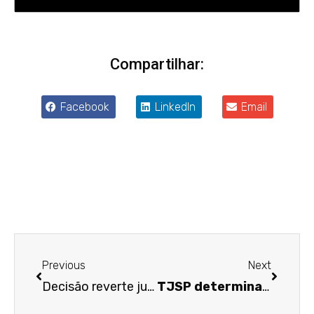
Compartilhar:
Facebook
LinkedIn
Email
Anterior
Próxim
Previous
Next
Decisão reverte justa causa de empregada que divulgou vídeo dançando uniformizada em horário de trabalho
TJSP determina restabelecimento de aposentadoria por invalidez cancelada pela via administrativa