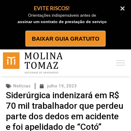
Ir
EVITE RISCOS!
para
Orientações indispensáveis antes de
o
assinar um contrato de prestação de serviço
conteúdo
BAIXAR GUIA GRATUITO
Notícias
julho 19, 2023
Siderúrgica indenizará em R$
70 mil trabalhador que perdeu
parte dos dedos em acidente
e foi apelidado de “Cotó”