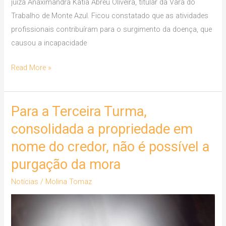
juíza Anaximandra Katia Abreu Oliveira, titular da Vara do
Trabalho de Monte Azul. Ficou constatado que as atividades
profissionais contribuíram para o surgimento da doença, que
causou a incapacidade
Read More »
Para a Terceira Turma,
Para
a
consolidada a propriedade em
Terceira
nome do credor, não é possível a
Turma,
purgação da mora
consolidada
a
Notícias
/
Molina Tomaz
propriedade
em
nome