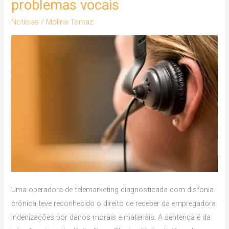
problemas vocais
danos
Notícias
/
Molina Tomaz
morais
e
materiais
a
operadora
de
telemarketing
acometida
de
problemas
vocais
Uma operadora de telemarketing diagnosticada com disfonia
crônica teve reconhecido o direito de receber da empregadora
indenizações por danos morais e materiais. A sentença é da