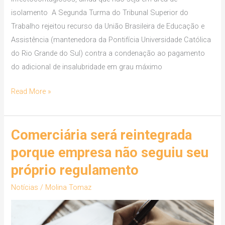
isolamento A Segunda Turma do Tribunal Superior do
Trabalho rejeitou recurso da União Brasileira de Educação e
Assistência (mantenedora da Pontifícia Universidade Católica
do Rio Grande do Sul) contra a condenação ao pagamento
do adicional de insalubridade em grau máximo
Read More »
Comerciária será reintegrada
Comerciária
será
porque empresa não seguiu seu
reintegrada
próprio regulamento
porque
empresa
Notícias
/
Molina Tomaz
não
seguiu