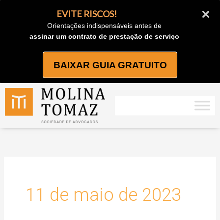
Ir
EVITE RISCOS!
para
Orientações indispensáveis antes de
o
assinar um contrato de prestação de serviço
conteúdo
BAIXAR GUIA GRATUITO
11 de maio de 2023