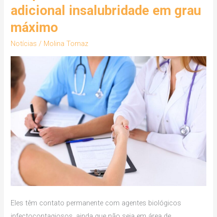
enfermagem
adicional insalubridade em grau
de
máximo
hospital
universitário
Notícias
/
Molina Tomaz
receberão
adicional
insalubridade
em
grau
máximo
Eles têm contato permanente com agentes biológicos
infectocontagiosos, ainda que não seja em área de