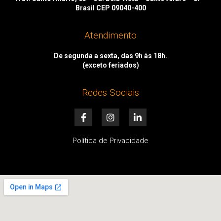
Brasil CEP 09040-400
Atendimento
De segunda a sexta, das 9h às 18h.
(exceto feriados)
Redes Sociais
F
I
L
a
n
i
c
s
n
e
t
k
Política de Privacidade
b
a
e
o
g
d
o
r
i
k
a
n
-
m
-
f
i
n