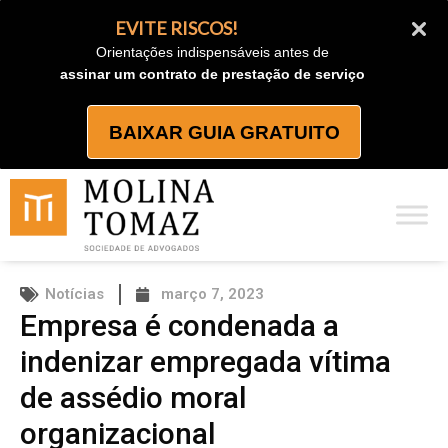
Ir
EVITE RISCOS!
para
Orientações indispensáveis antes de
o
assinar um contrato de prestação de serviço
conteúdo
BAIXAR GUIA GRATUITO
Notícias
março 7, 2023
Empresa é condenada a
indenizar empregada vítima
de assédio moral
organizacional