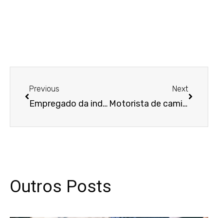
Anterior
Próxim
Previous
Next
Empregado da indústria recebe indenização por trabalhar em mais de três domingos seguidos
Motorista de caminhão-pipa que atuava no combate a incêndios em lavouras receberá adicional de periculosidade
Outros Posts