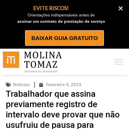
Ir
EVITE RISCOS!
para
Orientações indispensáveis antes de
o
assinar um contrato de prestação de serviço
conteúdo
BAIXAR GUIA GRATUITO
Notícias
fevereiro 9, 2023
Trabalhador que assina
previamente registro de
intervalo deve provar que não
usufruiu de pausa para