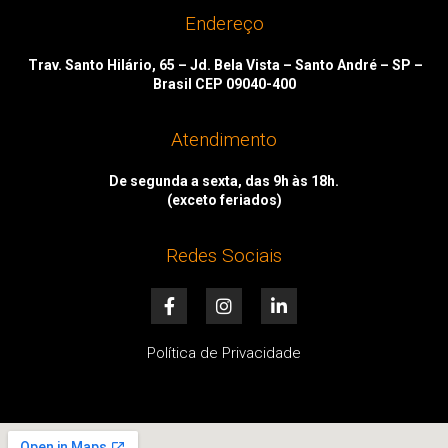
Endereço
Trav. Santo Hilário, 65 – Jd. Bela Vista – Santo André – SP –
Brasil CEP 09040-400
Atendimento
De segunda a sexta, das 9h às 18h.
(exceto feriados)
Redes Sociais
F
I
L
a
n
i
c
s
n
e
t
k
Política de Privacidade
b
a
e
o
g
d
o
r
i
k
a
n
-
m
-