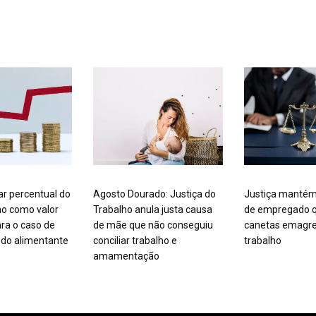
ar percentual do
Agosto Dourado: Justiça do
Justiça mantém
mo como valor
Trabalho anula justa causa
de empregado q
ra o caso de
de mãe que não conseguiu
canetas emagre
do alimentante
conciliar trabalho e
trabalho
amamentação