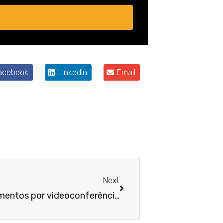
acebook
LinkedIn
Email
Próximo
Next
Mantida validade de depoimentos por videoconferência durante a pandemia