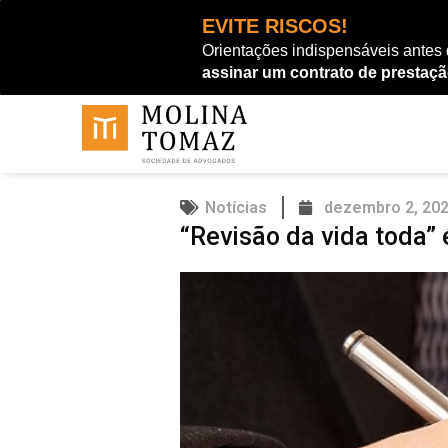
Ir
EVITE RISCOS!
para
Orientações indispensáveis antes
o
assinar um contrato de prestaçã
conteúdo
Notícias
dezembro 2, 20
“Revisão da vida toda” 