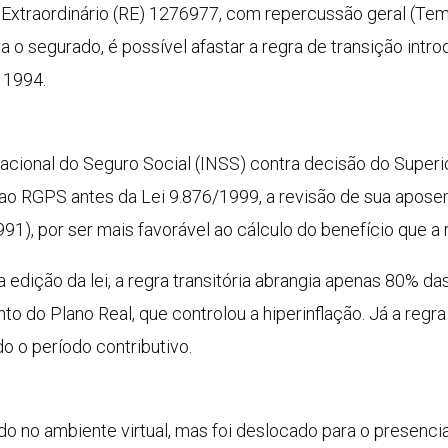
o Extraordinário (RE) 1276977, com repercussão geral (Te
 o segurado, é possível afastar a regra de transição introd
e 1994.
 Nacional do Seguro Social (INSS) contra decisão do Superio
do ao RGPS antes da Lei 9.876/1999, a revisão de sua apos
1991), por ser mais favorável ao cálculo do benefício que a 
a edição da lei, a regra transitória abrangia apenas 80% d
to do Plano Real, que controlou a hiperinflação. Já a regr
do o período contributivo.
do no ambiente virtual, mas foi deslocado para o presenc