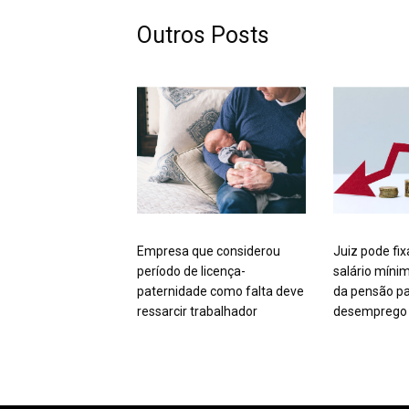
Outros Posts
Empresa que considerou
Juiz pode fix
período de licença-
salário míni
paternidade como falta deve
da pensão pa
ressarcir trabalhador
desemprego 