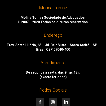
Molina Tomaz
Molina Tomaz Sociedade de Advogados
© 2007 – 2020
Todos os direitos reservados.
Endereço
Trav. Santo Hilário, 65 – Jd. Bela Vista – Santo André – SP –
Brasil CEP 09040-400
Atendimento
De segunda a sexta, das 9h às 18h.
(exceto feriados)
Redes Sociais
F
I
L
a
n
i