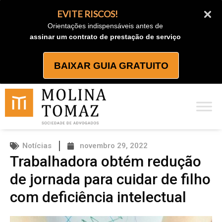
Ir
EVITE RISCOS!
para
Orientações indispensáveis antes de
o
assinar um contrato de prestação de serviço
conteúdo
BAIXAR GUIA GRATUITO
Notícias
novembro 29, 2022
Trabalhadora obtém redução
de jornada para cuidar de filho
com deficiência intelectual