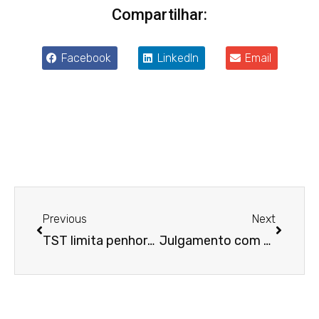
Compartilhar:
Facebook
LinkedIn
Email
Anterior
Próxim
Previous
Next
TST limita penhora de aposentadoria de idosa que recebe menos de quatro salários mínimos
Julgamento com perspectiva de gênero garante indenização a trabalhadora que sofreu assédio moral