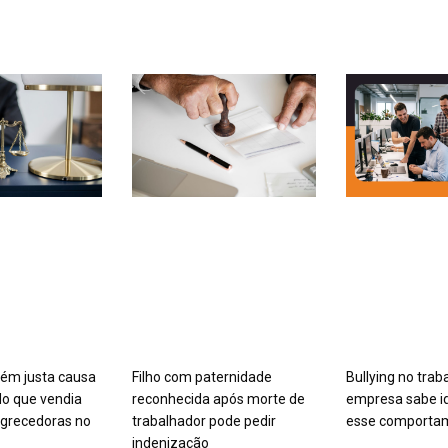
ém justa causa
Filho com paternidade
Bullying no trab
o que vendia
reconhecida após morte de
empresa sabe id
grecedoras no
trabalhador pode pedir
esse comporta
indenização