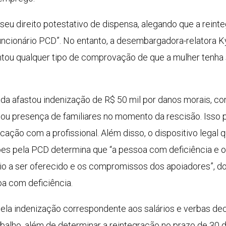
eu direito potestativo de dispensa, alegando que a reinte
uncionário PCD”. No entanto, a desembargadora-relatora K
ntou qualquer tipo de comprovação de que a mulher tenha s
da afastou indenização de R$ 50 mil por danos morais, co
as ou presença de familiares no momento da rescisão. Iss
cação com a profissional. Além disso, o dispositivo legal
ões pela PCD determina que “a pessoa com deficiência e
io a ser oferecido e os compromissos dos apoiadores”, d
a com deficiência.
 pela indenização correspondente aos salários e verbas de
abalho, além de determinar a reintegração no prazo de 30 d