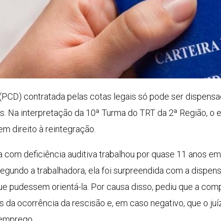
a (PCD) contratada pelas cotas legais só pode ser dispens
s. Na interpretação da 10ª Turma do TRT da 2ª Região, o
m direito à reintegração.
om deficiência auditiva trabalhou por quase 11 anos em 
 Segundo a trabalhadora, ela foi surpreendida com a disp
s que pudessem orientá-la. Por causa disso, pediu que a c
s da ocorrência da rescisão e, em caso negativo, que o ju
 emprego.