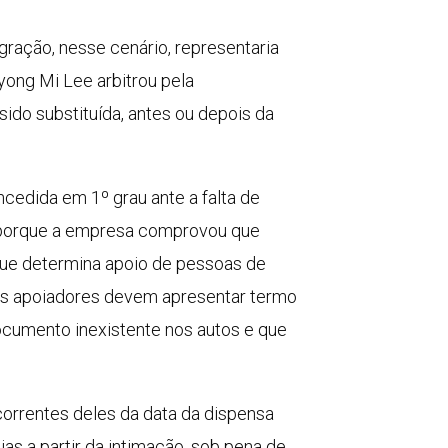
gração, nesse cenário, representaria
yong Mi Lee arbitrou pela
ido substituída, antes ou depois da
ncedida em 1º grau ante a falta de
o porque a empresa comprovou que
 que determina apoio de pessoas de
 os apoiadores devem apresentar termo
ocumento inexistente nos autos e que
correntes deles da data da dispensa
ias a partir da intimação, sob pena de