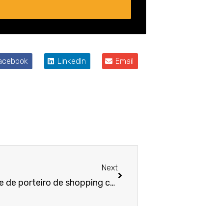
acebook
LinkedIn
Email
Próximo
Next
Comportamento negligente de porteiro de shopping center resulta em justa causa