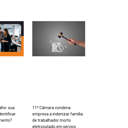
11ª Câmara condena
alho: sua
empresa a indenizar família
entificar
de trabalhador morto
mento?
eletrocutado em serviço