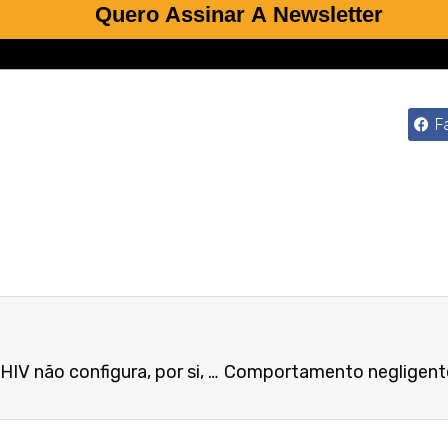
Quero Assinar A Newsletter
F
Empregador exigir exame de HIV não configura, por si, dano à honra ou à imagem