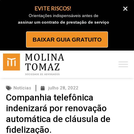
Ir
EVITE RISCOS!
para
Orientações indispensáveis antes de
o
assinar um contrato de prestação de serviço
conteúdo
BAIXAR GUIA GRATUITO
Notícias
julho 28, 2022
Companhia telefônica
indenizará por renovação
automática de cláusula de
fidelização.