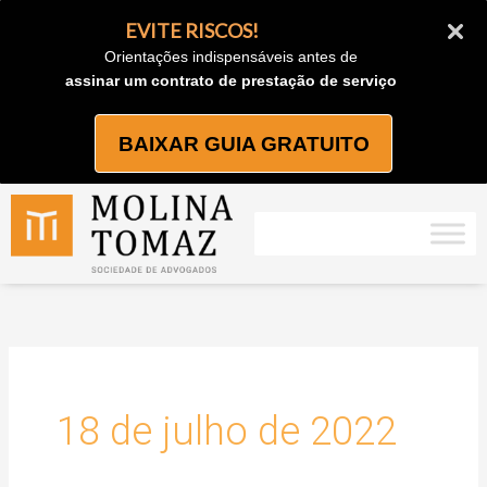
Ir
EVITE RISCOS!
para
Orientações indispensáveis antes de
o
assinar um contrato de prestação de serviço
conteúdo
BAIXAR GUIA GRATUITO
18 de julho de 2022