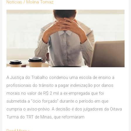
forçado
Notícias
/
Molina Tomaz
durante
o
aviso-
prévio
será
indenizada
A Justiça do Trabalho condenou uma escola de ensino a
profissionais do trânsito a pagar indenização por danos
morais no valor de R$ 2 mil a ex-empregada que foi
submetida a “ócio forçado” durante o período em que
cumpria o aviso-prévio. A decisão é dos julgadores da Oitava
Turma do TRT de Minas, que reformaram