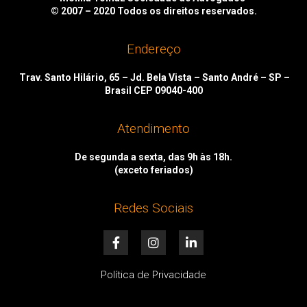
© 2007 – 2020
Todos os direitos reservados.
Endereço
Trav. Santo Hilário, 65 – Jd. Bela Vista – Santo André – SP –
Brasil CEP 09040-400
Atendimento
De segunda a sexta, das 9h às 18h.
(exceto feriados)
Redes Sociais
F
I
L
a
n
i
c
s
n
e
t
k
Política de Privacidade
b
a
e
o
g
d