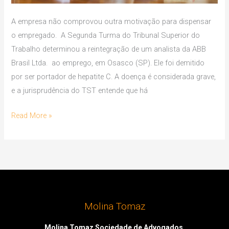
A empresa não comprovou outra motivação para dispensar
o empregado. A Segunda Turma do Tribunal Superior do
Trabalho determinou a reintegração de um analista da ABB
Brasil Ltda. ao emprego, em Osasco (SP). Ele foi demitido
por ser portador de hepatite C. A doença é considerada grave,
e a jurisprudência do TST entende que há
Read More »
Molina Tomaz
Molina Tomaz Sociedade de Advogados