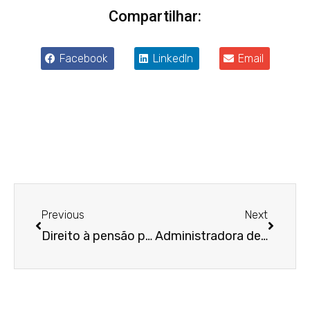
Compartilhar:
Facebook
LinkedIn
Email
Anterior
Próxim
Previous
Next
Direito à pensão por morte prescreve em cinco anos quando há indeferimento administrativo
Administradora de shopping center fica isenta de responsabilidade por valores devidos a trabalhador que atuou em obra contratada por empreitada