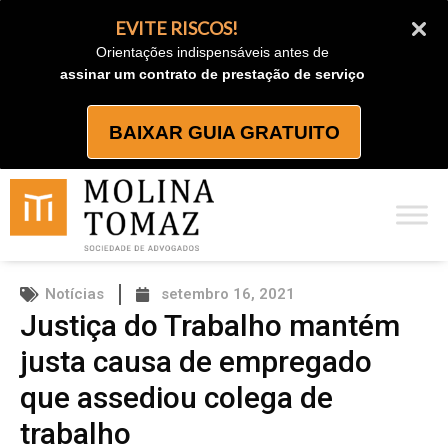
Ir
EVITE RISCOS!
para
Orientações indispensáveis antes de
o
assinar um contrato de prestação de serviço
conteúdo
BAIXAR GUIA GRATUITO
Notícias
setembro 16, 2021
Justiça do Trabalho mantém
justa causa de empregado
que assediou colega de
trabalho