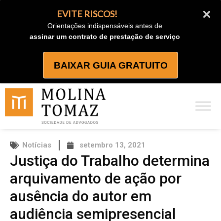
Ir
EVITE RISCOS!
para
Orientações indispensáveis antes de
o
assinar um contrato de prestação de serviço
conteúdo
BAIXAR GUIA GRATUITO
Notícias
setembro 13, 2021
Justiça do Trabalho determina
arquivamento de ação por
ausência do autor em
audiência semipresencial