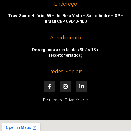
Endereço
Trav. Santo Hilário, 65 – Jd. Bela Vista – Santo André – SP –
Brasil CEP 09040-400
Atendimento
De segunda a sexta, das 9h às 18h.
(exceto feriados)
Redes Sociais
F
I
L
a
n
i
c
s
n
e
t
k
Política de Privacidade
b
a
e
o
g
d
o
r
i
k
a
n
-
m
-
f
i