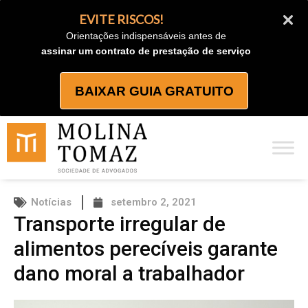
Ir
EVITE RISCOS!
para
Orientações indispensáveis antes de
o
assinar um contrato de prestação de serviço
conteúdo
BAIXAR GUIA GRATUITO
Notícias
setembro 2, 2021
Transporte irregular de
alimentos perecíveis garante
dano moral a trabalhador