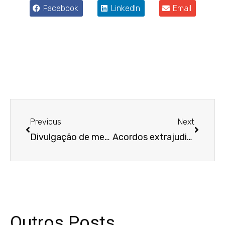
Facebook
LinkedIn
Email
Anterior
Próxim
Previous
Next
Divulgação de mensagens do WhatsApp sem autorização pode gerar obrigação de indenizar
Acordos extrajudiciais pressupõem concessões mútuas para serem homologados
Outros Posts