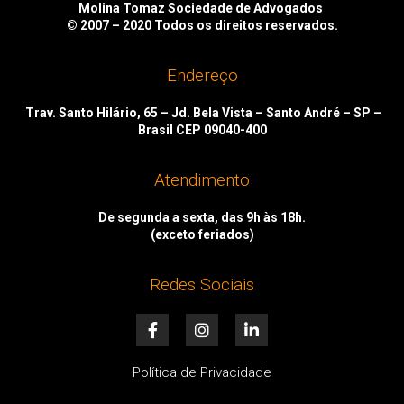
Molina Tomaz Sociedade de Advogados
© 2007 – 2020
Todos os direitos reservados.
Endereço
Trav. Santo Hilário, 65 – Jd. Bela Vista – Santo André – SP –
Brasil CEP 09040-400
Atendimento
De segunda a sexta, das 9h às 18h.
(exceto feriados)
Redes Sociais
F
I
L
a
n
i
c
s
n
e
t
k
Política de Privacidade
b
a
e
o
g
d