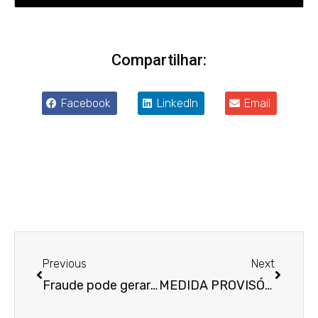
Compartilhar:
Facebook
LinkedIn
Email
Anterior
Próxim
Previous
Next
Fraude pode gerar indenização de danos morais em favor do INSS, decide Segunda Turma
MEDIDA PROVISÓRIA Nº 1.039, DE 18 DE MARÇO DE 2021