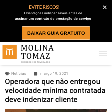
Ir
EVITE RISCOS!
para
Orientações indispensáveis antes de
o
assinar um contrato de prestação de serviço
conteúdo
BAIXAR GUIA GRATUITO
Notícias
março 19, 2021
Operadora que não entregou
velocidade mínima contratada
deve indenizar cliente