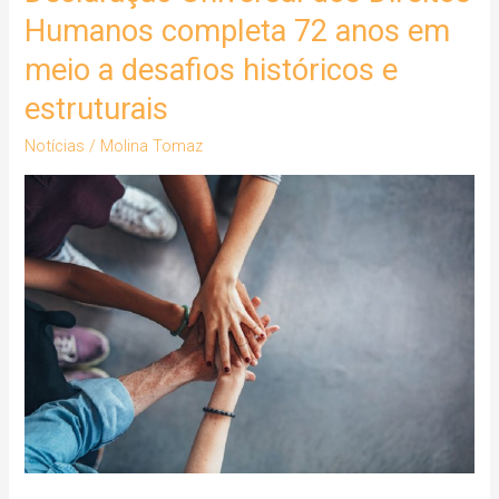
Universal
Humanos completa 72 anos em
dos
meio a desafios históricos e
Direitos
estruturais
Humanos
completa
Notícias
/
Molina Tomaz
72
anos
em
meio
a
desafios
históricos
e
estruturais