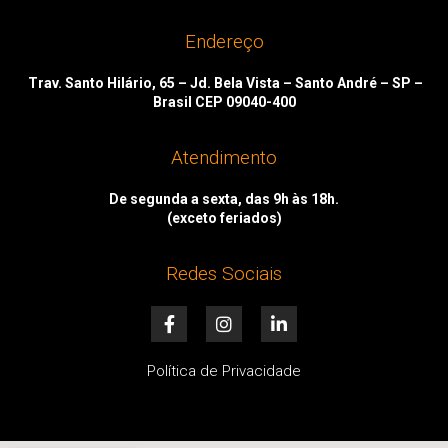
Endereço
Trav. Santo Hilário, 65 – Jd. Bela Vista – Santo André – SP –
Brasil CEP 09040-400
Atendimento
De segunda a sexta, das 9h às 18h.
(exceto feriados)
Redes Sociais
F
I
L
a
n
i
c
s
n
e
t
k
Política de Privacidade
b
a
e
o
g
d
o
r
i
k
a
n