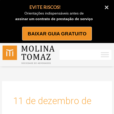
Ir
EVITE RISCOS!
para
Orientações indispensáveis antes de
o
assinar um contrato de prestação de serviço
conteúdo
BAIXAR GUIA GRATUITO
11 de dezembro de