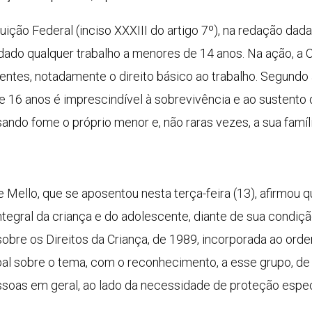
uição Federal (inciso XXXIII do artigo 7º), na redação dad
ado qualquer trabalho a menores de 14 anos. Na ação, a CN
entes, notadamente o direito básico ao trabalho. Segundo 
de 16 anos é imprescindível à sobrevivência e ao sustento d
ndo fome o próprio menor e, não raras vezes, a sua famíli
de Mello, que se aposentou nesta terça-feira (13), afirmou 
 integral da criança e do adolescente, diante de sua cond
obre os Direitos da Criança, de 1989, incorporada ao orde
al sobre o tema, com o reconhecimento, a esse grupo, de 
soas em geral, ao lado da necessidade de proteção espec