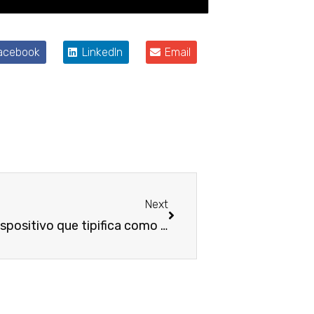
acebook
LinkedIn
Email
Próximo
Next
STF reafirma validade de dispositivo que tipifica como crime a fuga do local de acidente de trânsito