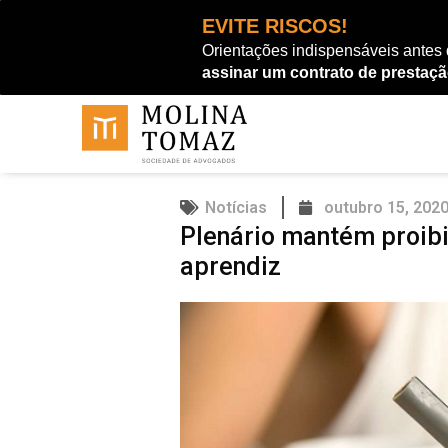
Ir
EVITE RISCOS!
para
Orientações indispensáveis antes
o
assinar um contrato de prestaçã
conteúdo
Notícias
outubro 15, 202
Plenário mantém proibi
aprendiz