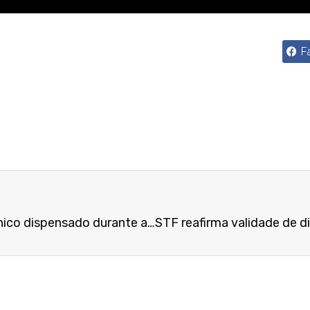
F
Mantida indenização a mecânico dispensado durante as férias por ajuizar reclamação contra empresa