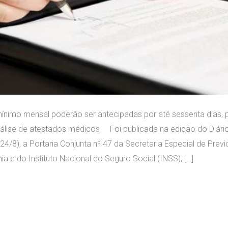
mínimo mensal poderão ser antecipadas por até sessenta dias, p
álise de atestados médicos Foi publicada na edição do Diário 
24/8), a Portaria Conjunta nº 47 da Secretaria Especial de Prev
a e do Instituto Nacional do Seguro Social (INSS), […]