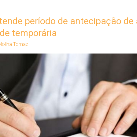
tende período de antecipação de a
de temporária
Molina Tomaz