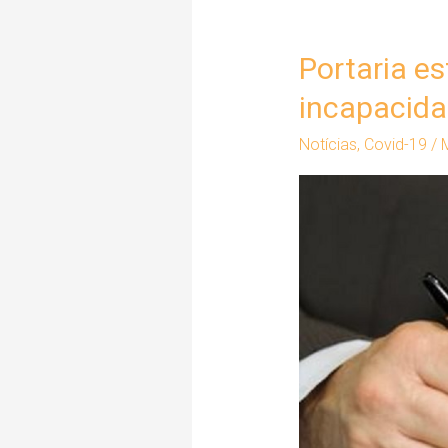
Portaria es
Portaria
estende
incapacida
período
Notícias
,
Covid-19
/
de
antecipação
de
auxílio
por
incapacidade
temporária