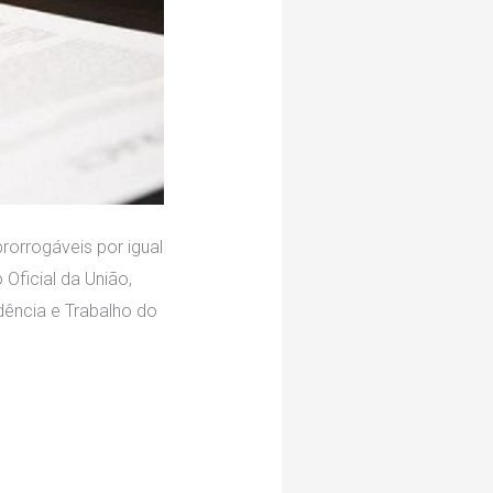
rorrogáveis por igual
Oficial da União,
idência e Trabalho do