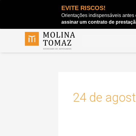
Ir
EVITE RISCOS!
para
Orientações indispensáveis antes
o
assinar um contrato de prestaçã
conteúdo
24 de agos