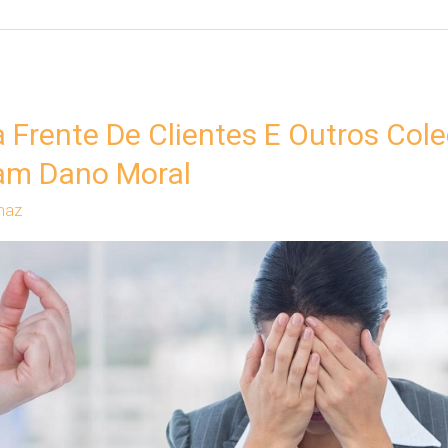
 Frente De Clientes E Outros Col
am Dano Moral
maz