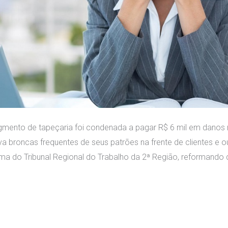
ento de tapeçaria foi condenada a pagar R$ 6 mil em danos
 broncas frequentes de seus patrões na frente de clientes e o
rma do Tribunal Regional do Trabalho da 2ª Região, reformando