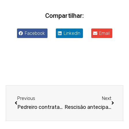
Compartilhar:
Facebook
LinkedIn
Email
Anterior
Próxim
Previous
Next
Pedreiro contratado por obra certa e dispensado sem motivo justo receberá 50% do preço do serviço que não chegou a concluir
Rescisão antecipada de contrato temporário não dá a auxiliar direito a indenização